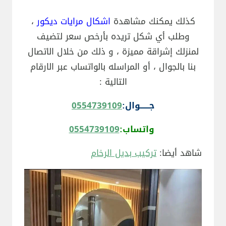
كذلك يمكنك مشاهدة
اشكال مرايات ديكور
،
وطلب أي شكل تريده بأرخص سعر لتضيف
لمنزلك إشراقة مميزة ، و ذلك من خلال الاتصال
بنا بالجوال ، أو المراسله بالواتساب عبر الارقام
التالية :
جــــــوال:
0554739109
واتساب:
0554739109
شاهد أيضا:
تركيب بديل الرخام