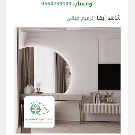
واتساب:
0554739109
شاهد أيضا:
ترميم مباني