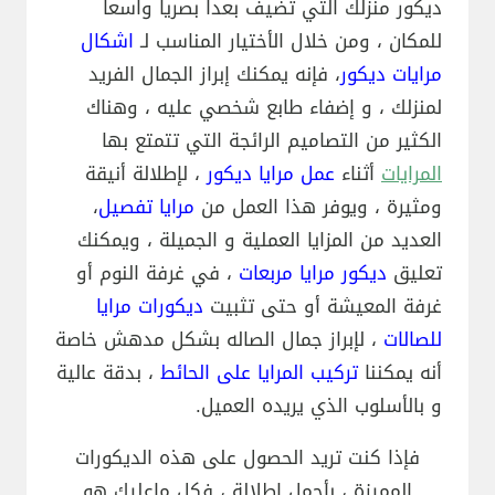
ديكور منزلك التي تضيف بعداً بصرياً واسعاً
للمكان ، ومن خلال الأختيار المناسب لـ
اشكال
مرايات ديكور
، فإنه يمكنك إبراز الجمال الفريد
لمنزلك ، و إضفاء طابع شخصي عليه ، وهناك
الكثير من التصاميم الرائجة التي تتمتع بها
المرايات
أثناء
عمل مرايا ديكور
، لإطلالة أنيقة
ومثيرة ، ويوفر هذا العمل من
مرايا تفصيل
،
العديد من المزايا العملية و الجميلة ، ويمكنك
تعليق
ديكور مرايا مربعات
، في غرفة النوم أو
غرفة المعيشة أو حتى تثبيت
ديكورات مرايا
للصالات
، لإبراز جمال الصاله بشكل مدهش خاصة
أنه يمكننا
تركيب المرايا على الحائط
، بدقة عالية
و بالأسلوب الذي يريده العميل.
فإذا كنت تريد الحصول على هذه الديكورات
المميزة ، بأجمل إطلالة ، فكل ماعليك هو