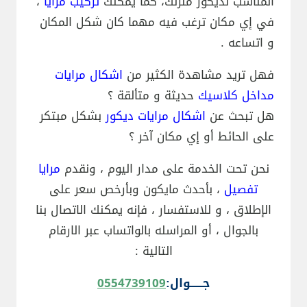
المناسب لديكور منزلك، كما يمكنك
تركيب مرايا
،
في إي مكان ترغب فيه مهما كان شكل المكان
و اتساعه .
فهل تريد مشاهدة الكثير من
اشكال مرايات
مداخل كلاسيك
حديثة و متألقة ؟
هل تبحث عن
اشكال مرايات ديكور
بشكل مبتكر
على الحائط أو إي مكان آخر ؟
نحن تحت الخدمة على مدار اليوم ، ونقدم
مرايا
تفصيل
، بأحدث مايكون وبأرخص سعر على
الإطلاق ، و للاستفسار ، فإنه يمكنك الاتصال بنا
بالجوال ، أو المراسله بالواتساب عبر الارقام
التالية :
جــــــوال:
0554739109