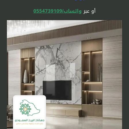
أو عبر
واتساب/0554739109