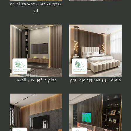
ديكورات خشب wpc مع اضاءة
ليد
خلفية سرير هيدبورد غرف نوم
معلم ديكور بديل الخشب