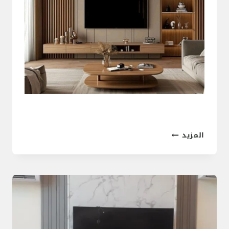
شيبورد
المزيد
ديكور
تلفزيون
في
جدة
2026