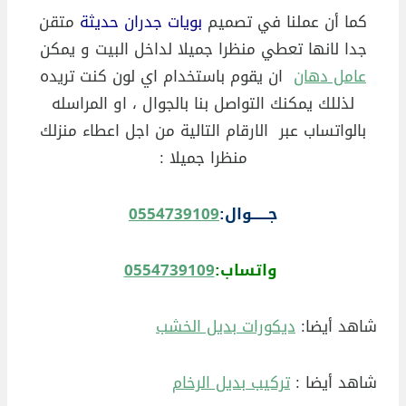
كما أن عملنا في تصميم
بويات جدران حديثة
متقن
جدا لانها تعطي منظرا جميلا لداخل البيت و يمكن
عامل دهان
ان يقوم باستخدام اي لون كنت تريده
لذللك يمكنك التواصل بنا بالجوال ، او المراسله
بالواتساب عبر الارقام التالية
من اجل اعطاء منزلك
منظرا جميلا :
جــــــوال:
0554739109
واتساب:
0554739109
شاهد أيضا:
ديكورات بديل الخشب
شاهد أيضا :
تركيب بديل الرخام