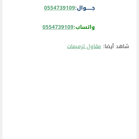
جــــــوال:
0554739109
واتساب:
0554739109
شاهد أيضا:
مقاول ترميمات