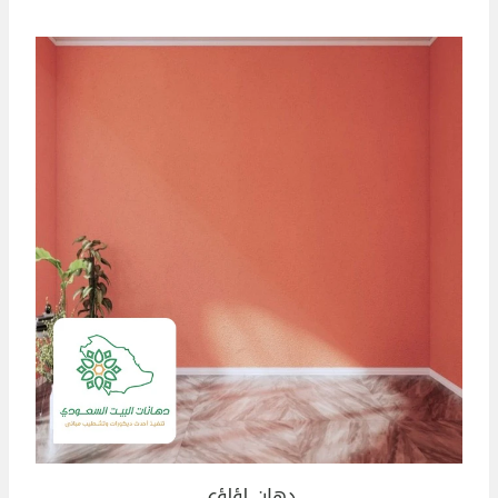
دهان لؤلؤي