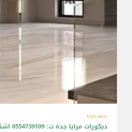
ديكور مرايا
ديكورات مرايا جدة ت: 0554739109 اشكال مرايات ديكور بجده – تركيب مرايا في جدة