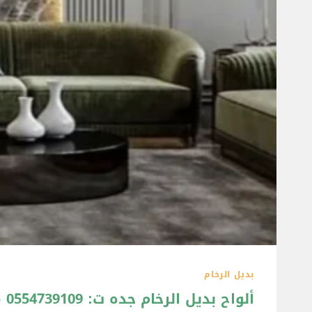
بديل الرخام
ألواح بديل الرخام جده ت: 0554739109 معلم بديل الرخام جده – شبيه الرخام للجدران جدة