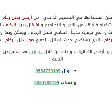
مكن إستخدامها في التصميم الداخلي ، من
ارخص بديل رخام
، 
شكيله فاخرة ، من الالون و التصاميم و
اشكال بديل الرخام
، ا
لية و التي توفرت حديثاً ، لتحاكي شكل الرخام ، ويمكن وضع و 
خام
، الذي يستخدم احدث البدائل ، لجميع
صور بديل الرخام
الع
ر و بأرخص التكاليف ، و ذلك من خلال
التواصل
مع
معلم بديل ا
التالية :
جــــــوال:
0554739109
واتساب:
0554739109