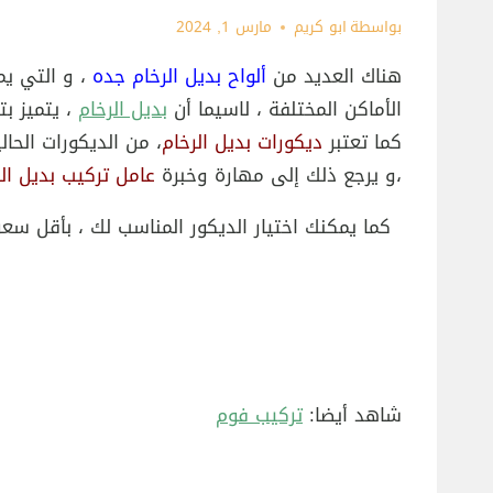
بواسطة
ابو كريم
مارس 1, 2024
هناك العديد من
ألواح بديل الرخام جده
، و التي ي
الأماكن المختلفة ، لاسيما أن
بديل الرخام
، يتميز بت
كما تعتبر
ديكورات بديل الرخام
، من الديكورات الحا
،و يرجع ذلك إلى مهارة وخبرة
عامل تركيب بديل الر
كما يمكنك اختيار الديكور المناسب لك ، بأقل سع
شاهد أيضا:
تركيب فوم