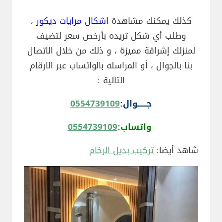
كذلك يمكنك مشاهدة
اشكال مرايات ديكور
،
وطلب أي شكل تريده بأرخص سعر لتضيف
لمنزلك إشراقة مميزة ، و ذلك من خلال الاتصال
بنا بالجوال ، أو المراسله بالواتساب عبر الارقام
التالية :
جــــــوال:
0554739109
واتساب:
0554739109
شاهد أيضا:
تركيب بديل الرخام