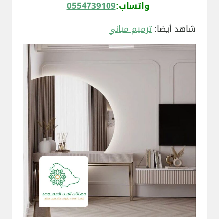
واتساب:
0554739109
شاهد أيضا:
ترميم مباني