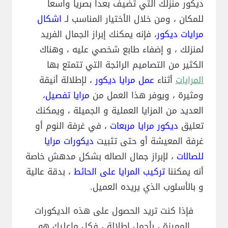
ديكور منزلك التي تضيف بعداً بصرياً واسعاً
للمكان ، ومن خلال الأختيار المناسب لـ
اشكال
مرايات ديكور
، فإنه يمكنك إبراز الجمال الفريد
لمنزلك ، و إضفاء طابع شخصي عليه ، وهناك
الكثير من التصاميم الرائجة التي تتمتع بها
المرايات
أثناء
عمل مرايا ديكور
، لإطلالة أنيقة
ومثيرة ، ويوفر هذا العمل من
مرايا تفصيل
،
العديد من المزايا العملية و الجميلة ، ويمكنك
تعليق
ديكور مرايا مربعات
، في غرفة النوم أو
غرفة المعيشة أو حتى تثبيت
ديكورات مرايا
للصالات
، لإبراز جمال الصاله بشكل مدهش خاصة
أنه يمكننا
تركيب المرايا على الحائط
، بدقة عالية
و بالأسلوب الذي يريده العميل.
فإذا كنت تريد الحصول على هذه الديكورات
المميزة ، بأجمل إطلالة ، فكل ماعليك هو