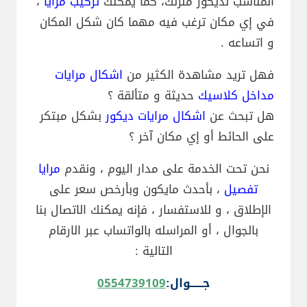
المناسب لديكور منزلك، كما يمكنك
تركيب مرايا
،
في إي مكان ترغب فيه مهما كان شكل المكان
و اتساعه .
فهل تريد مشاهدة الكثير من
اشكال مرايات
مداخل كلاسيك
حديثة و متألقة ؟
هل تبحث عن
اشكال مرايات ديكور
بشكل مبتكر
على الحائط أو إي مكان آخر ؟
نحن تحت الخدمة على مدار اليوم ، ونقدم
مرايا
تفصيل
، بأحدث مايكون وبأرخص سعر على
الإطلاق ، و للاستفسار ، فإنه يمكنك الاتصال بنا
بالجوال ، أو المراسله بالواتساب عبر الارقام
التالية :
جــــــوال:
0554739109