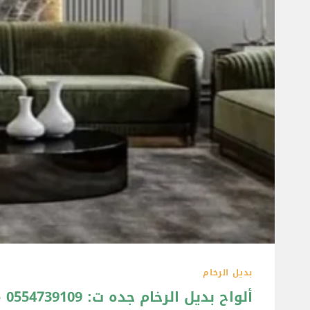
بديل الرخام
ألواح بديل الرخام جده ت: 0554739109 معلم بديل الرخام جده – شبيه الرخام للجدران جدة