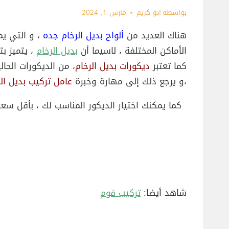
بواسطة
ابو كريم
مارس 1, 2024
هناك العديد من
ألواح بديل الرخام جده
، و التي ي
الأماكن المختلفة ، لاسيما أن
بديل الرخام
، يتميز بت
كما تعتبر
ديكورات بديل الرخام
، من الديكورات الحا
،و يرجع ذلك إلى مهارة وخبرة
عامل تركيب بديل الر
كما يمكنك اختيار الديكور المناسب لك ، بأقل سع
شاهد أيضا:
تركيب فوم