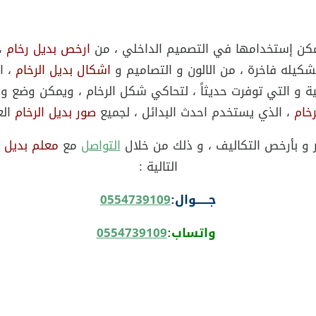
مكن إستخدامها في التصميم الداخلي ، من
ارخص بديل رخام
، 
شكيله فاخرة ، من الالون و التصاميم و
اشكال بديل الرخام
، ا
لية و التي توفرت حديثاً ، لتحاكي شكل الرخام ، ويمكن وضع و 
خام
، الذي يستخدم احدث البدائل ، لجميع
صور بديل الرخام
الع
ر و بأرخص التكاليف ، و ذلك من خلال
التواصل
مع
معلم بديل ا
التالية :
جــــــوال:
0554739109
واتساب:
0554739109