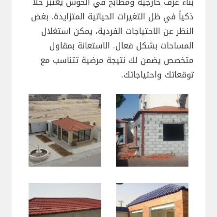
بناء غرف خارجية ومطابخ في الحوش يعتبر حلاً
ذكياً في ظل التغيرات الحياتية المتزايدة. بغض
النظر عن الاحتياجات الفردية، يمكن استغلال
المساحات بشكل فعال. الاستعانة بمقاول
متخصص يضمن لك نتيجة مرضية تتناسب مع
توقعاتك واحتياجاتك.