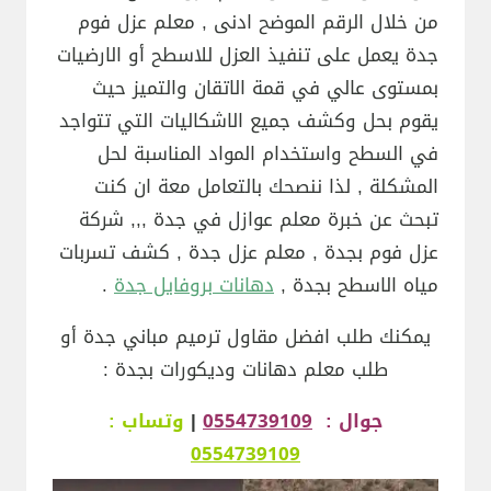
من خلال الرقم الموضح ادنى , معلم عزل فوم
جدة يعمل على تنفيذ العزل للاسطح أو الارضيات
بمستوى عالي في قمة الاتقان والتميز حيث
يقوم بحل وكشف جميع الاشكاليات التي تتواجد
في السطح واستخدام المواد المناسبة لحل
المشكلة , لذا ننصحك بالتعامل معة ان كنت
تبحث عن خبرة معلم عوازل في جدة ,,, شركة
عزل فوم بجدة , معلم عزل جدة , كشف تسربات
مياه الاسطح بجدة ,
دهانات بروفايل جدة
.
يمكنك طلب افضل مقاول ترميم مباني جدة أو
طلب معلم دهانات وديكورات بجدة :
جوال :
0554739109
|
وتساب :
0554739109