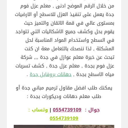
من خلال الرقم الموضح ادنى , معلم عزل فوم
جدة يعمل على تنفيذ العزل للاسطح أو الارضيات
بمستوى عالي في قمة الاتقان والتميز حيث
يقوم بحل وكشف جميع الاشكاليات التي تتواجد
في السطح واستخدام المواد المناسبة لحل
المشكلة , لذا ننصحك بالتعامل معة ان كنت
تبحث عن خبرة معلم عوازل في جدة ,,, شركة
عزل فوم بجدة , معلم عزل جدة , كشف تسربات
مياه الاسطح بجدة ,
دهانات بروفايل جدة
.
يمكنك طلب افضل مقاول ترميم مباني جدة أو
طلب معلم دهانات وديكورات بجدة :
جوال :
0554739109
|
وتساب :
0554739109