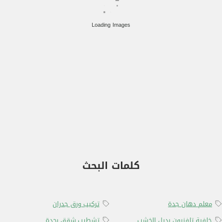
Loading Images
كتالوج ديكورات
الفوم للجدران
بجدة، من أعمالنا
كلمات البحث
أشكال فوم بديل
الجبس جده
معلم دهان جدة
تركيب ورق جدران
خلفية تلفزيون بديل الخشب
تشطيب شقق بجدة