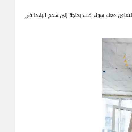
لكفاءة، ونوفر لك خدماتنا على مدار الـ 24 ساعة. نحن جاهزون للتعاون معك سواء كنت بحاجة إلى هدم البلاط في