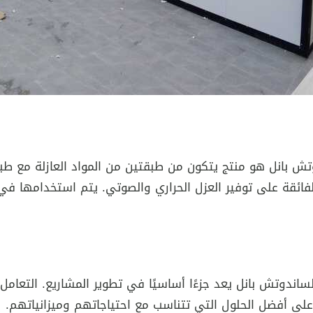
 بانل هو منتج يتكون من طبقتين من المواد العازلة مع طبقة 
ا الفائقة على توفير العزل الحراري والصوتي. يتم استخدامها في 
لساندوتش بانل يعد جزءًا أساسيًا في تطوير المشاريع. التع
 على أفضل الحلول التي تتناسب مع احتياجاتهم وميزانياتهم.