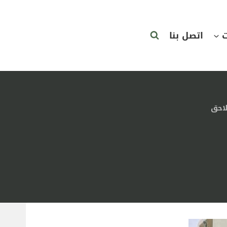
ت
اتصل بنا
احق