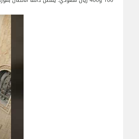
100 و400 ريال سعودي. يُفضل دائمًا الاتصال بمورد موثوق للحصول على تكلفة دقيقة وفقًا لمتطلبات مشروعك.